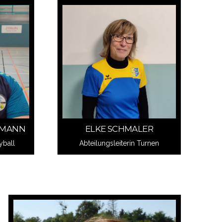
Schreib mir
ELKE SCHMALER
RMANN
ELKE SCHMALER
RMANN
Abteilungsleiterin Turnen
yball