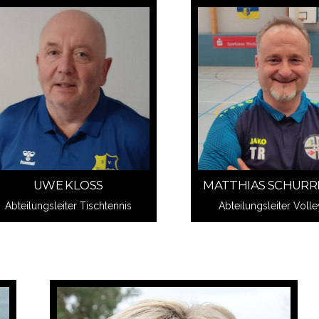
Schreib mir
Schreib mir
UWE KLOSS
MATTHIAS SCHUR
UWE KLOSS
MATTHIAS SCHUR
Abteilungsleiter Tischtennis
Abteilungsleiter Volle