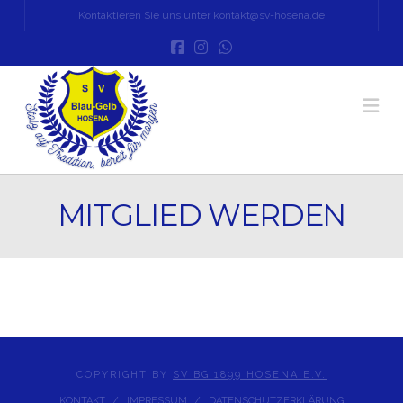
Kontaktieren Sie uns unter kontakt@sv-hosena.de
Na
MITGLIED WERDEN
COPYRIGHT BY
SV BG 1899 HOSENA E.V.
KONTAKT
IMPRESSUM
DATENSCHUTZERKLÄRUNG