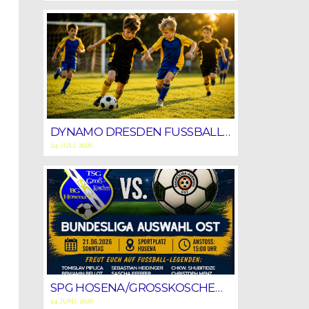
DYNAMO DRESDEN FUSSBALLSCHULE ZU GAST BEIM SV BLAU-GELB HOSENA
24 JULI, 2026
SPG HOSENA/GROSSKOSCHEN VS BUNDESLIGA-AUSWAHL OST
14 JUNI, 2026