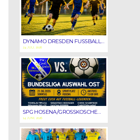
DYNAMO DRESDEN FUSSBALLSCHULE ZU GAST BEIM SV BLAU-GELB HOSENA
24 JULI, 2026
SPG HOSENA/GROSSKOSCHEN VS BUNDESLIGA-AUSWAHL OST
14 JUNI, 2026