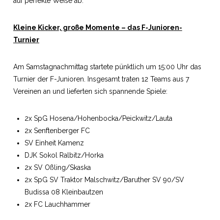
auf perfekte Weise ab.
Kleine Kicker, große Momente – das F-Junioren-
Turnier
Am Samstagnachmittag startete pünktlich um 15:00 Uhr das
Turnier der F-Junioren. Insgesamt traten 12 Teams aus 7
Vereinen an und lieferten sich spannende Spiele:
2x SpG Hosena/Hohenbocka/Peickwitz/Lauta
2x Senftenberger FC
SV Einheit Kamenz
DJK Sokol Ralbitz/Horka
2x SV Oßling/Skaska
2x SpG SV Traktor Malschwitz/Baruther SV 90/SV
Budissa 08 Kleinbautzen
2x FC Lauchhammer