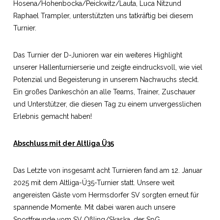
Hosena/Hohenbocka/Peickwitz/Lauta, Luca Nitzund
Raphael Trampler, unterstützten uns tatkräftig bei diesem
Turnier.
Das Turnier der D-Junioren war ein weiteres Highlight
unserer Hallenturnierserie und zeigte eindrucksvoll, wie viel
Potenzial und Begeisterung in unserem Nachwuchs steckt.
Ein großes Dankeschön an alle Teams, Trainer, Zuschauer
und Unterstützer, die diesen Tag zu einem unvergesslichen
Erlebnis gemacht haben!
Abschluss mit der Altliga Ü35
Das Letzte von insgesamt acht Turnieren fand am 12. Januar
2025 mit dem Altliga-Ü35-Turnier statt. Unsere weit
angereisten Gäste vom Hermsdorfer SV sorgten erneut für
spannende Momente. Mit dabei waren auch unsere
Sportfreunde vom SV Oßling/Skaska, der SpG