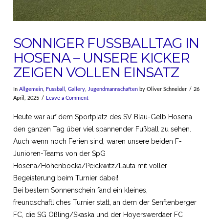
SONNIGER FUSSBALLTAG IN H
OSENA – UNSERE KICKER Z
EIGEN VOLLEN EINSATZ
In
Allgemein
,
Fussball
,
Gallery
,
Jugendmannschaften
by Oliver Schneider
26
April, 2025
Leave a Comment
Heute war auf dem Sportplatz des SV Blau-Gelb Hosena
den ganzen Tag über viel spannender Fußball zu sehen.
Auch wenn noch Ferien sind, waren unsere beiden F-
Junioren-Teams von der SpG
Hosena/Hohenbocka/Peickwitz/Lauta mit voller
Begeisterung beim Turnier dabei!
Bei bestem Sonnenschein fand ein kleines,
freundschaftliches Turnier statt, an dem der Senftenberger
FC, die SG Oßling/Skaska und der Hoyerswerdaer FC