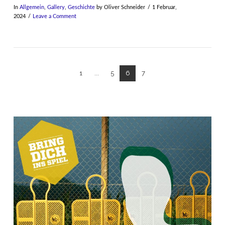
In
Allgemein
,
Gallery
,
Geschichte
by Oliver Schneider
1 Februar,
2024
Leave a Comment
1
...
5
6
7
VIEW POST