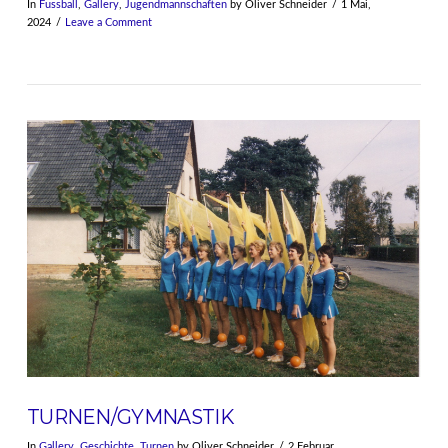
In
Fussball
,
Gallery
,
Jugendmannschaften
by Oliver Schneider
1 Mai,
2024
Leave a Comment
VIEW POST
TURNEN/GYMNASTIK
In
Gallery
,
Geschichte
,
Turnen
by Oliver Schneider
2 Februar,