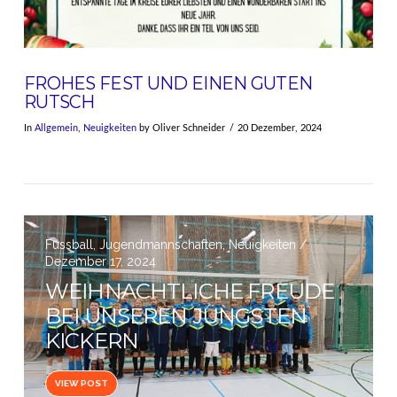
FROHES FEST UND EINEN GUTEN
RUTSCH
In
Allgemein
,
Neuigkeiten
by Oliver Schneider
20 Dezember, 2024
Fussball, Jugendmannschaften, Neuigkeiten /
Dezember 17, 2024
WEIHNACHTLICHE FREUDE
BEI UNSEREN JÜNGSTEN
KICKERN
VIEW POST
VIEW POST