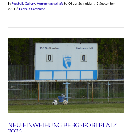
In
Fussball
,
Gallery
,
Herrenmannschaft
by Oliver Schneider
9 September,
2024
Leave a Comment
VIEW POST
NEU-EINWEIHUNG BERGSPORTPLATZ
2024