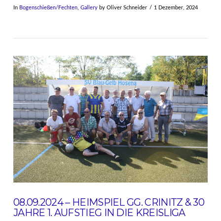
In
Bogenschießen/Fechten
,
Gallery
by Oliver Schneider
1 Dezember, 2024
VIEW POST
08.09.2024 – HEIMSPIEL GG. CRINITZ & 30
JAHRE 1. AUFSTIEG IN DIE KREISLIGA